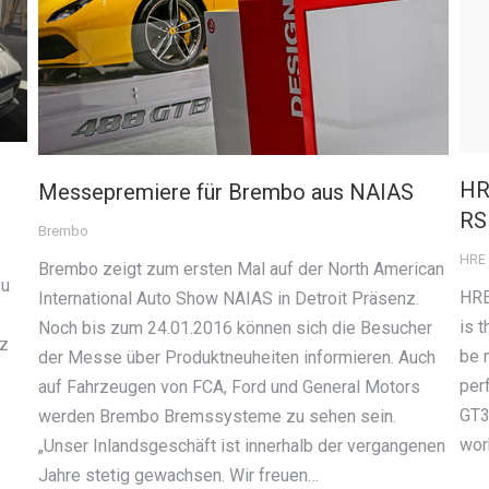
HR
Messepremiere für Brembo aus NAIAS
RS
Brembo
HRE
Brembo zeigt zum ersten Mal auf der North American
zu
HRE
International Auto Show NAIAS in Detroit Präsenz.
is t
Noch bis zum 24.01.2016 können sich die Besucher
nz
be 
der Messe über Produktneuheiten informieren. Auch
per
auf Fahrzeugen von FCA, Ford und General Motors
GT3
werden Brembo Bremssysteme zu sehen sein.
wor
„Unser Inlandsgeschäft ist innerhalb der vergangenen
Jahre stetig gewachsen. Wir freuen…