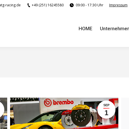
tg-racing.de
+49 (251) 16245580
09:00 - 17:30 Uhr
Impressum
HOME
Unternehme
HOME
Unternehme
SEP
1